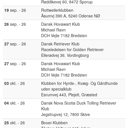
Røddikevej 60, 8472 Sporup
19
sep. - 26
Rottweilerklubben
Åsumvj 390 A, 5240 Odense NØ
26
sep. - 26
Dansk Hovawart Klub
Michael Ravn
DCH Vejle 7182 Bredsten
27
sep. - 26
Dansk Retriever Klub
Raceledelsen for Golden Retriever
Ellerødvej 36. Vordingborg
27
sep. - 26
Dansk Hovawart Klub
Michael Ravn
DCH Vejle 7182 Bredsten
03
okt. - 26
Klubben for Hyrde-, Kvæg- Og Gårdhunde
uden specialklub
Esrumvej 443, Plejelt, Græsted
04
okt. - 26
Dansk Nova Scotia Duck Tolling Retriever
Klub
Jegstrupvej 12, 7800 Skive
25
okt. - 26
Boxer-Klubben