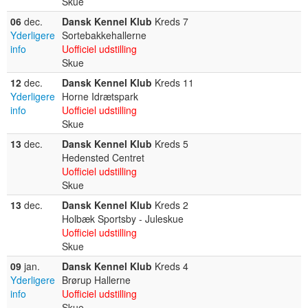
Skue
06
dec.
Dansk Kennel Klub
Kreds 7
Yderligere
Sortebakkehallerne
info
Uofficiel udstilling
Skue
12
dec.
Dansk Kennel Klub
Kreds 11
Yderligere
Horne Idrætspark
info
Uofficiel udstilling
Skue
13
dec.
Dansk Kennel Klub
Kreds 5
Hedensted Centret
Uofficiel udstilling
Skue
13
dec.
Dansk Kennel Klub
Kreds 2
Holbæk Sportsby - Juleskue
Uofficiel udstilling
Skue
09
jan.
Dansk Kennel Klub
Kreds 4
Yderligere
Brørup Hallerne
info
Uofficiel udstilling
Skue