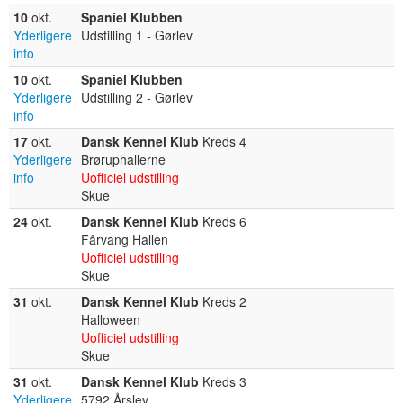
10
okt.
Spaniel Klubben
Yderligere
Udstilling 1 - Gørlev
info
10
okt.
Spaniel Klubben
Yderligere
Udstilling 2 - Gørlev
info
17
okt.
Dansk Kennel Klub
Kreds 4
Yderligere
Brøruphallerne
info
Uofficiel udstilling
Skue
24
okt.
Dansk Kennel Klub
Kreds 6
Fårvang Hallen
Uofficiel udstilling
Skue
31
okt.
Dansk Kennel Klub
Kreds 2
Halloween
Uofficiel udstilling
Skue
31
okt.
Dansk Kennel Klub
Kreds 3
Yderligere
5792 Årslev