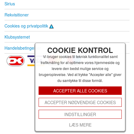
Sirius
Rekvisitioner
Cookies og privatpolitik
Klubsystemet
Handelsbetingelser
COOKIE KONTROL
Vi bruger cookies til teknisk funktionalitet samt
trafikmåling for at optimere vores hjemmeside og
levere den bedst mulige service og
brugeroplevelse. Ved at trykke "Accepter alle" giver
du samtykke til disse formål.
ACCEPTER ALLE COOKIES
ACCEPTER NØDVENDIGE COOKIES
INDSTILLINGER
LÆS MERE