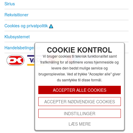
Sirius
Rekvisitioner
Cookies og privatpolitik
Klubsystemet
Handelsbetingelser
COOKIE KONTROL
Vi bruger cookies til teknisk funktionalitet samt
trafikmåling for at optimere vores hjemmeside og
levere den bedst mulige service og
brugeroplevelse. Ved at trykke "Accepter alle" giver
du samtykke til disse formål.
ACCEPTER ALLE COOKIES
ACCEPTER NØDVENDIGE COOKIES
INDSTILLINGER
LÆS MERE