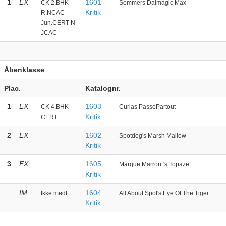
1
EX
1601
CK 2.BHK
Sommers Dalmagic Max
Kritik
R.NCAC
Jun.CERT N-
JCAC
Åbenklasse
Plac.
Katalognr.
1
EX
1603
CK 4.BHK
Curias PassePartout
Kritik
CERT
2
EX
1602
Spotdog's Marsh Mallow
Kritik
3
EX
1605
Marque Marron ‘s Topaze
Kritik
IM
1604
Ikke mødt
All About Spot's Eye Of The Tiger
Kritik