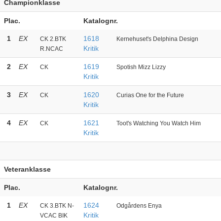
Championklasse
Plac.
Katalognr.
1
EX
1618
CK 2.BTK
Kernehuset's Delphina Design
Kritik
R.NCAC
2
EX
1619
CK
Spotish Mizz Lizzy
Kritik
3
EX
1620
CK
Curias One for the Future
Kritik
4
EX
1621
CK
Toot's Watching You Watch Him
Kritik
Veteranklasse
Plac.
Katalognr.
1
EX
1624
CK 3.BTK N-
Odgårdens Enya
Kritik
VCAC BIK