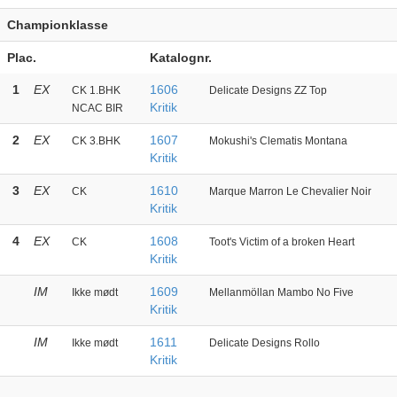
Championklasse
Plac.
Katalognr.
1
EX
1606
CK 1.BHK
Delicate Designs ZZ Top
Kritik
NCAC BIR
2
EX
1607
CK 3.BHK
Mokushi's Clematis Montana
Kritik
3
EX
1610
CK
Marque Marron Le Chevalier Noir
Kritik
4
EX
1608
CK
Toot's Victim of a broken Heart
Kritik
IM
1609
Ikke mødt
Mellanmöllan Mambo No Five
Kritik
IM
1611
Ikke mødt
Delicate Designs Rollo
Kritik