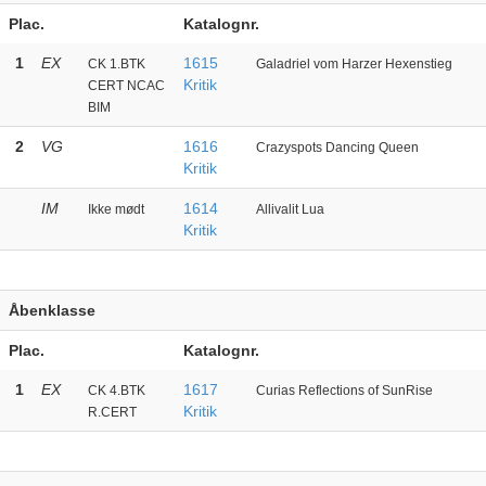
Plac.
Katalognr.
1
EX
1615
CK 1.BTK
Galadriel vom Harzer Hexenstieg
Kritik
CERT NCAC
BIM
2
VG
1616
Crazyspots Dancing Queen
Kritik
IM
1614
Ikke mødt
Allivalit Lua
Kritik
Åbenklasse
Plac.
Katalognr.
1
EX
1617
CK 4.BTK
Curias Reflections of SunRise
Kritik
R.CERT