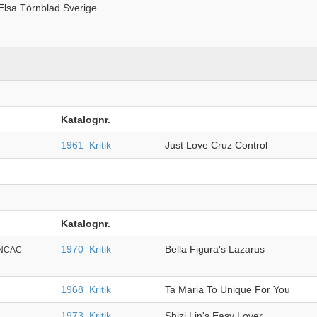
 Elsa Törnblad Sverige
Katalognr.
1961
Kritik
Just Love Cruz Control
Katalognr.
1970
Kritik
Bella Figura's Lazarus
.NCAC
1968
Kritik
Ta Maria To Unique For You
1973
Kritik
Shizi Lin's Easy Lover