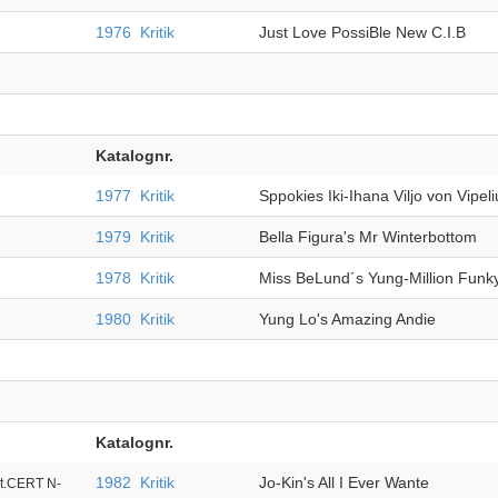
1976
Kritik
Just Love PossiBle New C.I.B
Katalognr.
1977
Kritik
Sppokies Iki-Ihana Viljo von Vipeli
1979
Kritik
Bella Figura's Mr Winterbottom
1978
Kritik
Miss BeLund´s Yung-Million Funk
1980
Kritik
Yung Lo's Amazing Andie
Katalognr.
1982
Kritik
Jo-Kin's All I Ever Wante
t.CERT N-