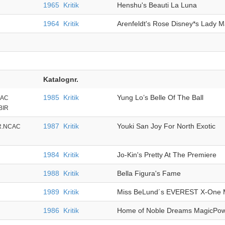
1965
Kritik
Henshu's Beauti La Luna
1964
Kritik
Arenfeldt's Rose Disney*s Lady M
Katalognr.
1985
Kritik
Yung Lo’s Belle Of The Ball
CAC
BIR
1987
Kritik
Youki San Joy For North Exotic
R.NCAC
1984
Kritik
Jo-Kin's Pretty At The Premiere
1988
Kritik
Bella Figura's Fame
1989
Kritik
Miss BeLund´s EVEREST X-One M
1986
Kritik
Home of Noble Dreams MagicPow