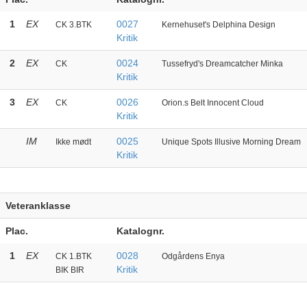
1
EX
0027
CK 3.BTK
Kernehuset's Delphina Design
Kritik
2
EX
0024
CK
Tussefryd's Dreamcatcher Minka
Kritik
3
EX
0026
CK
Orion.s Belt Innocent Cloud
Kritik
IM
0025
Ikke mødt
Unique Spots Illusive Morning Dream
Kritik
Veteranklasse
Plac.
Katalognr.
1
EX
0028
CK 1.BTK
Odgårdens Enya
Kritik
BIK BIR