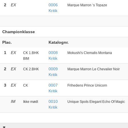
2
EX
0006
Marque Marron ‘s Topaze
Kritik
Championklasse
Plac.
Katalognr.
1
EX
0008
CK 1.BHK
Mokushi's Clematis Montana
Kritik
BIM
2
EX
0009
CK 2.BHK
Marque Marron Le Chevalier Noir
Kritik
3
EX
0007
CK
Frihedens Prince Unicorn
Kritik
IM
0010
Ikke mødt
Unique Spots Elegant Echo Of Magic
Kritik