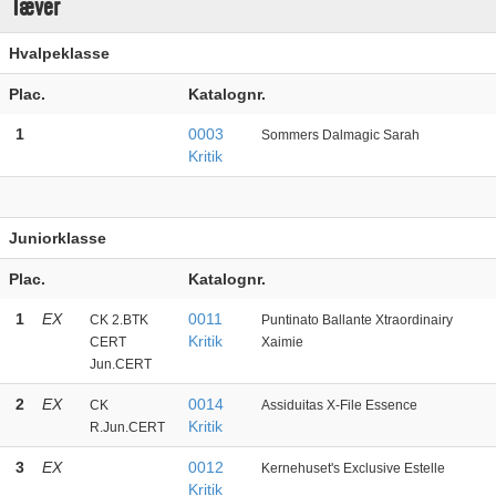
Tæver
Hvalpeklasse
Plac.
Katalognr.
1
0003
Sommers Dalmagic Sarah
Kritik
Juniorklasse
Plac.
Katalognr.
1
EX
0011
CK 2.BTK
Puntinato Ballante Xtraordinairy
Kritik
CERT
Xaimie
Jun.CERT
2
EX
0014
CK
Assiduitas X-File Essence
Kritik
R.Jun.CERT
3
EX
0012
Kernehuset's Exclusive Estelle
Kritik