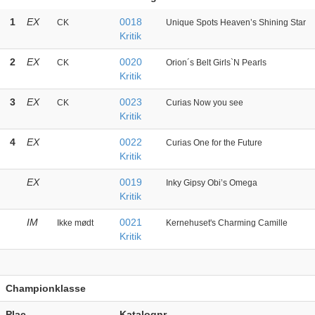
1
EX
0018
CK
Unique Spots Heaven’s Shining Star
Kritik
2
EX
0020
CK
Orion´s Belt Girls`N Pearls
Kritik
3
EX
0023
CK
Curias Now you see
Kritik
4
EX
0022
Curias One for the Future
Kritik
EX
0019
Inky Gipsy Obi’s Omega
Kritik
IM
0021
Ikke mødt
Kernehuset's Charming Camille
Kritik
Championklasse
Plac.
Katalognr.