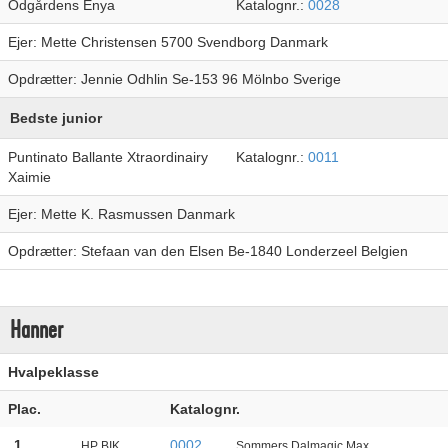
Odgårdens Enya
Katalognr.:
0028
Ejer: Mette Christensen 5700 Svendborg Danmark
Opdrætter: Jennie Odhlin Se-153 96 Mölnbo Sverige
Bedste junior
Puntinato Ballante Xtraordinairy
Katalognr.:
0011
Xaimie
Ejer: Mette K. Rasmussen Danmark
Opdrætter: Stefaan van den Elsen Be-1840 Londerzeel Belgien
Hanner
Hvalpeklasse
Plac.
Katalognr.
1
0002
HP BIK
Sommers Dalmagic Max