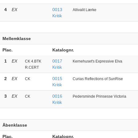
4
EX
0013
Allivalit Lærke
Kritik
Mellemklasse
Plac.
Katalognr.
1
EX
0017
CK 4.BTK
Kernehuset's Expressive Elva
Kritik
R.CERT
2
EX
0015
CK
Curias Reflections of SunRise
Kritik
3
EX
0016
CK
Pedersminde Prinsesse Victoria
Kritik
Åbenklasse
Plac.
Katalognr.