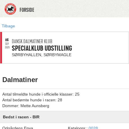
FORSIDE
Tilbage
06
DANSK DALMATINER KLUB
SEP.
SPECIALKLUB UDSTILLING
2025
SØRBYHALLEN, SØRBYMAGLE
Dalmatiner
Antal tilmeldte hunde i officielle klasser: 25
Antal bedømte hunde i racen: 28
Dommer: Mette Aunsberg
Bedst i racen - BIR
Odgårdens Enya
Katalognr.:
0028