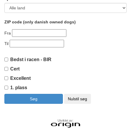
ZIP code (only danish owned dogs)
Fra
Til
Bedst i racen - BIR
Cert
Excellent
1. plass
Utviklet av: