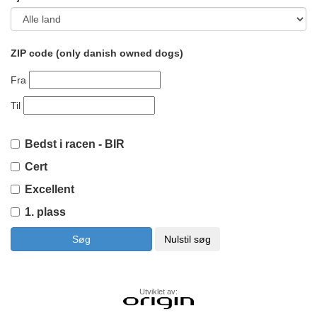
ZIP code (only danish owned dogs)
Fra
Til
Bedst i racen - BIR
Cert
Excellent
1. plass
Utviklet av: