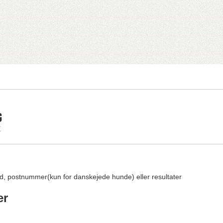
G
E
d, postnummer(kun for danskejede hunde) eller resultater
er