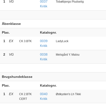
1
VG
0037
Tobølbjergs Pludselig
Kritik
Åbenklasse
Plac.
Katalognr.
1
EX
0039
CK 3.BTK
LadyLuck
Kritik
2
VG
0038
Melsgård Y. Malou
Kritik
Brugshundeklasse
Plac.
Katalognr.
1
EX
0040
CK 2.BTK
Østkysten's Lh Tikki
Kritik
CERT