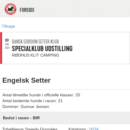
FORSIDE
Tilbage
03
DANSK GORDON SETTER KLUB
AUG.
SPECIALKLUB UDSTILLING
2024
RØDHUS KLIT CAMPING
Engelsk Setter
Antal tilmeldte hunde i officielle klasser: 20
Antal bedømte hunde i racen: 21
Dommer: Gunnar Jensen
Bedst i racen - BIR
Tobølbjergs Speedy Gonzales
Katalognr.:
0034