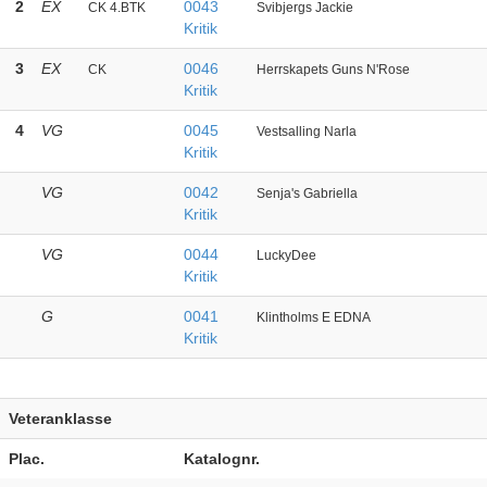
2
EX
0043
CK 4.BTK
Svibjergs Jackie
Kritik
3
EX
0046
CK
Herrskapets Guns N'Rose
Kritik
4
VG
0045
Vestsalling Narla
Kritik
VG
0042
Senja's Gabriella
Kritik
VG
0044
LuckyDee
Kritik
G
0041
Klintholms E EDNA
Kritik
Veteranklasse
Plac.
Katalognr.