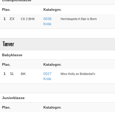
Championklasse
Plac.
Katalognr.
1
EX
0036
CK 2.BHK
Herrskapets A Star is Born
Kritik
Tæver
Babyklasse
Plac.
Katalognr.
1
SL
0027
BIK
Miss Holly av Bokkedal'n
Kritik
Juniorklasse
Plac.
Katalognr.