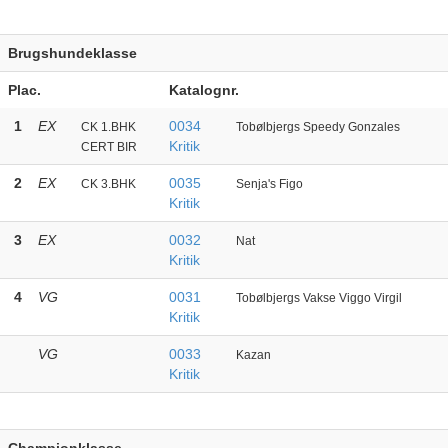
Brugshundeklasse
Plac.
Katalognr.
1
EX
0034
CK 1.BHK
Tobølbjergs Speedy Gonzales
Kritik
CERT BIR
2
EX
0035
CK 3.BHK
Senja's Figo
Kritik
3
EX
0032
Nat
Kritik
4
VG
0031
Tobølbjergs Vakse Viggo Virgil
Kritik
VG
0033
Kazan
Kritik