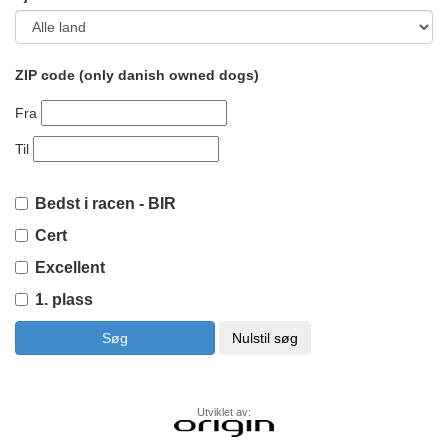
ZIP code (only danish owned dogs)
Fra
Til
Bedst i racen - BIR
Cert
Excellent
1. plass
Utviklet av: