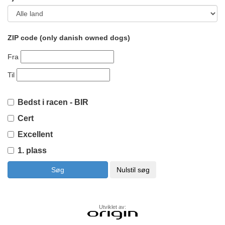
ZIP code (only danish owned dogs)
Fra
Til
Bedst i racen - BIR
Cert
Excellent
1. plass
Utviklet av: