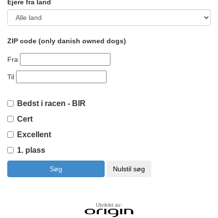
Ejere fra land
ZIP code (only danish owned dogs)
Fra
Til
Bedst i racen - BIR
Cert
Excellent
1. plass
Utviklet av: