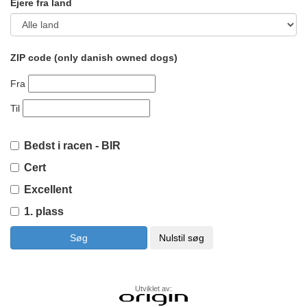
Ejere fra land
ZIP code (only danish owned dogs)
Fra
Til
Bedst i racen - BIR
Cert
Excellent
1. plass
Utviklet av: