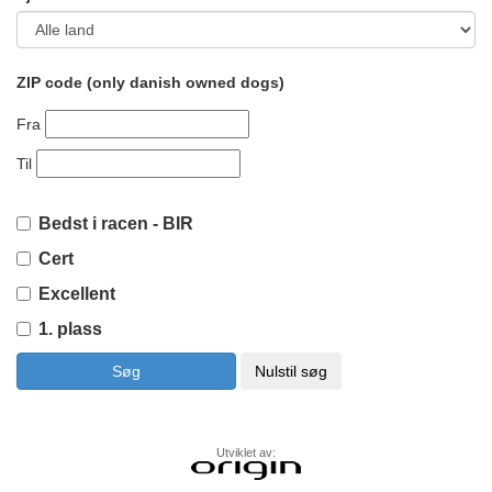
ZIP code (only danish owned dogs)
Fra
Til
Bedst i racen - BIR
Cert
Excellent
1. plass
Utviklet av: