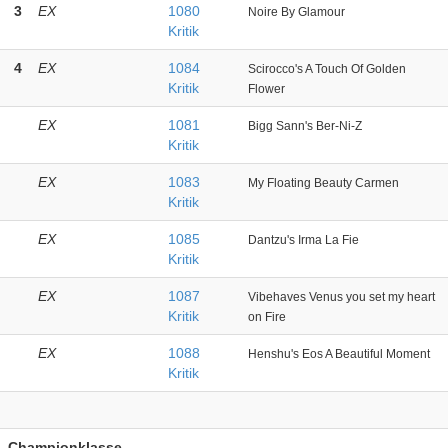
3
EX
1080
Noire By Glamour
Kritik
4
EX
1084
Scirocco's A Touch Of Golden
Kritik
Flower
EX
1081
Bigg Sann's Ber-Ni-Z
Kritik
EX
1083
My Floating Beauty Carmen
Kritik
EX
1085
Dantzu's Irma La Fie
Kritik
EX
1087
Vibehaves Venus you set my heart
Kritik
on Fire
EX
1088
Henshu's Eos A Beautiful Moment
Kritik
Championklasse