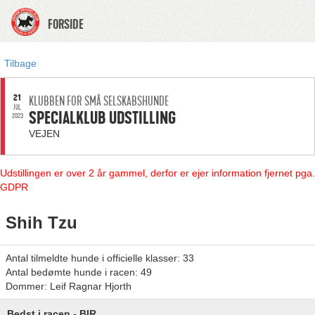
FORSIDE
Tilbage
21
KLUBBEN FOR SMÅ SELSKABSHUNDE
JUL.
SPECIALKLUB UDSTILLING
2023
VEJEN
Udstillingen er over 2 år gammel, derfor er ejer information fjernet pga.
GDPR
Shih Tzu
Antal tilmeldte hunde i officielle klasser: 33
Antal bedømte hunde i racen: 49
Dommer: Leif Ragnar Hjorth
Bedst i racen - BIR