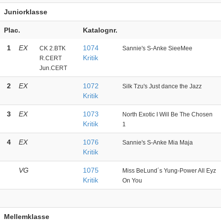
Juniorklasse
Plac.
Katalognr.
1
EX
1074
CK 2.BTK
Sannie's S-Anke SieeMee
Kritik
R.CERT
Jun.CERT
2
EX
1072
Silk Tzu's Just dance the Jazz
Kritik
3
EX
1073
North Exotic I Will Be The Chosen
Kritik
1
4
EX
1076
Sannie's S-Anke Mia Maja
Kritik
VG
1075
Miss BeLund´s Yung-Power All Eyz
Kritik
On You
Mellemklasse