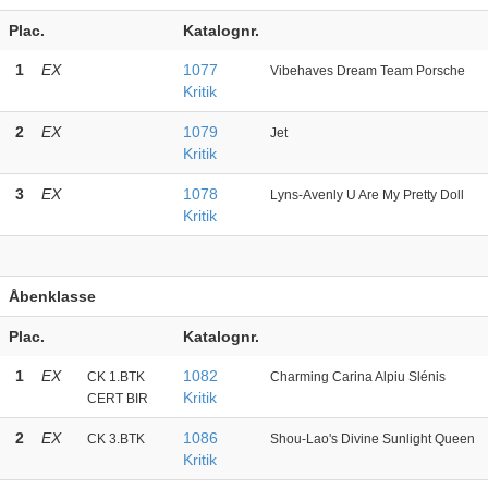
Plac.
Katalognr.
1
EX
1077
Vibehaves Dream Team Porsche
Kritik
2
EX
1079
Jet
Kritik
3
EX
1078
Lyns-Avenly U Are My Pretty Doll
Kritik
Åbenklasse
Plac.
Katalognr.
1
EX
1082
CK 1.BTK
Charming Carina Alpiu Slénis
Kritik
CERT BIR
2
EX
1086
CK 3.BTK
Shou-Lao's Divine Sunlight Queen
Kritik