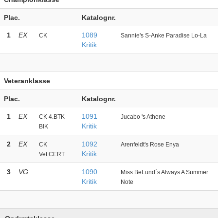
Plac.
Katalognr.
1
EX
1089
CK
Sannie's S-Anke Paradise Lo-La
Kritik
Veteranklasse
Plac.
Katalognr.
1
EX
1091
CK 4.BTK
Jucabo 's Athene
Kritik
BIK
2
EX
1092
CK
Arenfeldt's Rose Enya
Kritik
Vet.CERT
3
VG
1090
Miss BeLund´s Always A Summer
Kritik
Note