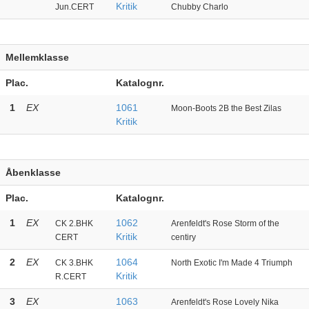
Kritik
Jun.CERT
Chubby Charlo
Mellemklasse
Plac.
Katalognr.
1
EX
1061
Moon-Boots 2B the Best Zilas
Kritik
Åbenklasse
Plac.
Katalognr.
1
EX
1062
CK 2.BHK
Arenfeldt's Rose Storm of the
Kritik
CERT
centiry
2
EX
1064
CK 3.BHK
North Exotic I'm Made 4 Triumph
Kritik
R.CERT
3
EX
1063
Arenfeldt's Rose Lovely Nika