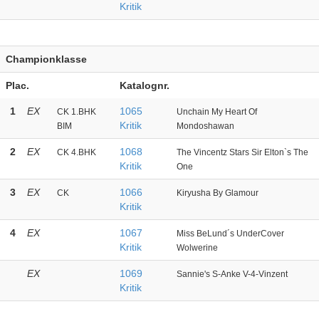
Kritik
Championklasse
Plac.
Katalognr.
1
EX
1065
CK 1.BHK
Unchain My Heart Of
Kritik
BIM
Mondoshawan
2
EX
1068
CK 4.BHK
The Vincentz Stars Sir Elton`s The
Kritik
One
3
EX
1066
CK
Kiryusha By Glamour
Kritik
4
EX
1067
Miss BeLund´s UnderCover
Kritik
Wolwerine
EX
1069
Sannie's S-Anke V-4-Vinzent
Kritik