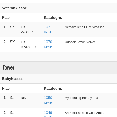
Veteranklasse
Plac.
Katalognr.
1
EX
1071
CK
Nettlavallens Elliot Sveason
Kritik
Vet.CERT
2
EX
1070
CK
Udsholt Brown Velvet
Kritik
R.Vet.CERT
Tæver
Babyklasse
Plac.
Katalognr.
1
SL
1050
BIK
My Floating Beauty Ella
Kritik
2
SL
1049
Arenfeldt's Rose Gold Athea