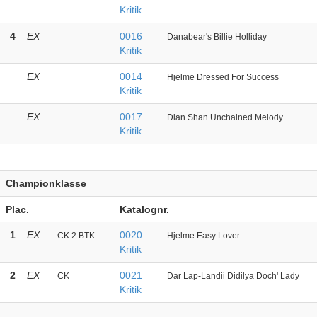
Kritik
4
EX
0016
Danabear's Billie Holliday
Kritik
EX
0014
Hjelme Dressed For Success
Kritik
EX
0017
Dian Shan Unchained Melody
Kritik
Championklasse
Plac.
Katalognr.
1
EX
0020
CK 2.BTK
Hjelme Easy Lover
Kritik
2
EX
0021
CK
Dar Lap-Landii Didilya Doch' Lady
Kritik