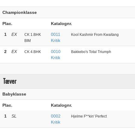
Championklasse
Plac.
Katalognr.
1
EX
0011
CK 1.BHK
Kool Kashmir From Kwaitang
Kritik
BIM
2
EX
0010
CK 4.BHK
Bakkebo's Total Triumph
Kritik
Tæver
Babyklasse
Plac.
Katalognr.
1
SL
0002
Hjelme F**kin' Perfect
Kritik