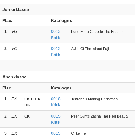
Juniorklasse
Plac.
Katalognr.
1
VG
0013
Long Feng Cheedo The Fragile
Kritik
2
VG
0012
A & L Of The Island Fuji
Kritik
Åbenklasse
Plac.
Katalognr.
1
EX
0018
CK 1.BTK
Jenrene's Making Christmas
Kritik
BIR
2
EX
0015
CK
Peer Gynt's Zasha The Red Beauty
Kritik
3
EX
0019
Cirkeline