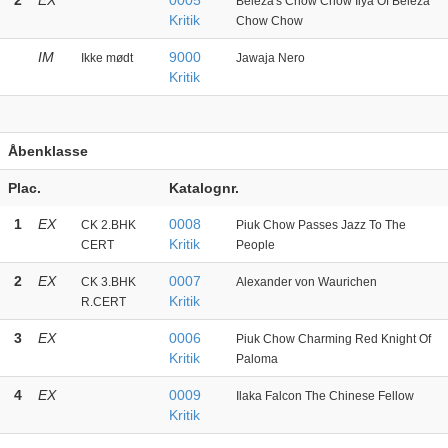
2
EX
0005
Beleza's Chow Chow Ilya Of Beleza
Kritik
Chow Chow
IM
9000
Ikke mødt
Jawaja Nero
Kritik
Åbenklasse
Plac.
Katalognr.
1
EX
0008
CK 2.BHK
Piuk Chow Passes Jazz To The
Kritik
CERT
People
2
EX
0007
CK 3.BHK
Alexander von Waurichen
Kritik
R.CERT
3
EX
0006
Piuk Chow Charming Red Knight Of
Kritik
Paloma
4
EX
0009
Ilaka Falcon The Chinese Fellow
Kritik