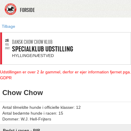
FORSIDE
Tilbage
26
DANSK CHOW CHOW KLUB
FEB.
SPECIALKLUB UDSTILLING
2022
HYLLINGE/NÆSTVED
Udstillingen er over 2 år gammel, derfor er ejer information fjernet pga.
GDPR
Chow Chow
Antal tilmeldte hunde i officielle klasser: 12
Antal bedømte hunde i racen: 15
Dommer: W.J. Hell-Frijters
Bedst i racen - BIR