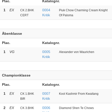
Plac.
Katalognr.
1
EX
0004
CK 2.BHK
Piuk Chow Charming Cream Knight
Kritik
CERT
Of Paloma
Åbenklasse
Plac.
Katalognr.
1
VG
0005
Alexander von Waurichen
Kritik
Championklasse
Plac.
Katalognr.
1
EX
0007
CK 1.BHK
Kool Kashmir From Kwaitang
Kritik
BIR
2
EX
0006
CK 3.BHK
Diamond Shen Te Chows