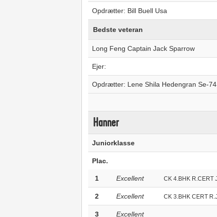
Opdrætter: Bill Buell Usa
Bedste veteran
Long Feng Captain Jack Sparrow
Ejer:
Opdrætter: Lene Shila Hedengran Se-74
Hanner
Juniorklasse
Plac.
1
Excellent
CK 4.BHK R.CERT 
2
Excellent
CK 3.BHK CERT R.
3
Excellent