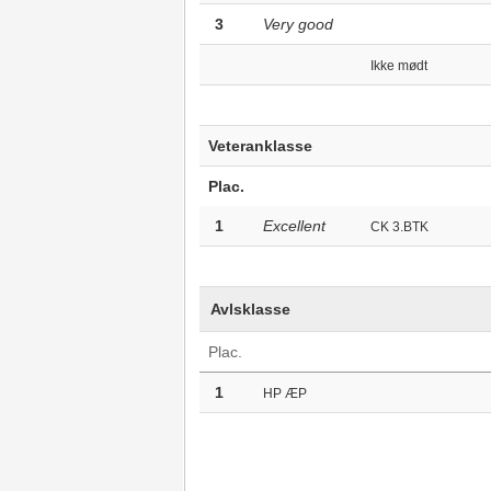
3
Very good
Ikke mødt
Veteranklasse
Plac.
1
Excellent
CK 3.BTK
Avlsklasse
Plac.
1
HP ÆP