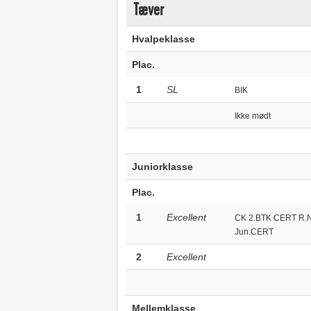
Tæver
Hvalpeklasse
Plac.
1
SL
BIK
Ikke mødt
Juniorklasse
Plac.
1
Excellent
CK 2.BTK CERT R
Jun.CERT
2
Excellent
Mellemklasse