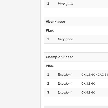
3
Very good
Åbenklasse
Plac.
1
Very good
Championklasse
Plac.
1
Excellent
CK 1.BHK NCAC BI
2
Excellent
CK 3.BHK
3
Excellent
CK 4.BHK