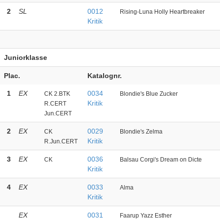
2
SL
0012
Rising-Luna Holly Heartbreaker
Kritik
Juniorklasse
Plac.
Katalognr.
1
EX
0034
CK 2.BTK
Blondie's Blue Zucker
Kritik
R.CERT
Jun.CERT
2
EX
0029
CK
Blondie's Zelma
Kritik
R.Jun.CERT
3
EX
0036
CK
Balsau Corgi's Dream on Dicte
Kritik
4
EX
0033
Alma
Kritik
EX
0031
Faarup Yazz Esther