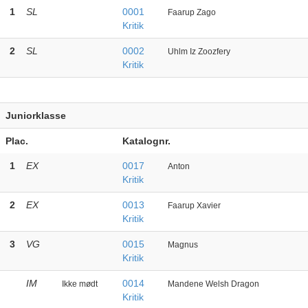
1
SL
0001
Faarup Zago
Kritik
2
SL
0002
Uhlm Iz Zoozfery
Kritik
Juniorklasse
Plac.
Katalognr.
1
EX
0017
Anton
Kritik
2
EX
0013
Faarup Xavier
Kritik
3
VG
0015
Magnus
Kritik
IM
0014
Ikke mødt
Mandene Welsh Dragon
Kritik