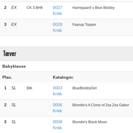
2
EX
0027
CK 3.BHK
Harregaard´s Blue Blobby
Kritik
3
EX
0028
Faarup Topper
Kritik
Tæver
Babyklasse
Plac.
Katalognr.
1
SL
0003
BIK
BlueBlobbyGirl
Kritik
2
SL
0006
Blondie's A Clone of Zsa Zsa Gabor
Kritik
3
SL
0008
Blondie's Black Moon
Kritik