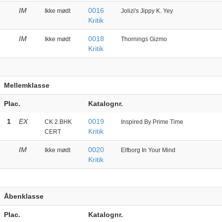
IM
0016
Ikke mødt
Jolizi's Jippy K. Yey
Kritik
IM
0018
Ikke mødt
Thornings Gizmo
Kritik
Mellemklasse
Plac.
Katalognr.
1
EX
0019
CK 2.BHK
Inspired By Prime Time
Kritik
CERT
IM
0020
Ikke mødt
Elfborg In Your Mind
Kritik
Åbenklasse
Plac.
Katalognr.