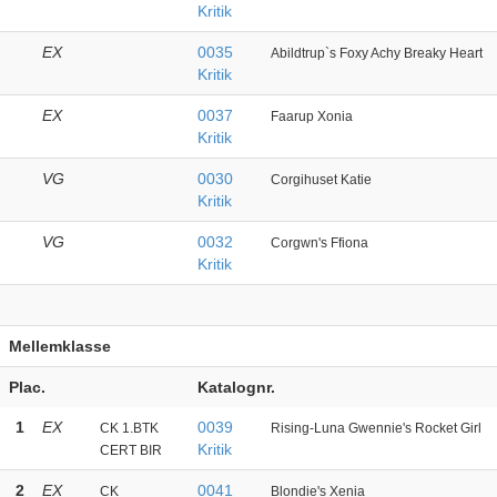
Kritik
EX
0035
Abildtrup`s Foxy Achy Breaky Heart
Kritik
EX
0037
Faarup Xonia
Kritik
VG
0030
Corgihuset Katie
Kritik
VG
0032
Corgwn's Ffiona
Kritik
Mellemklasse
Plac.
Katalognr.
1
EX
0039
CK 1.BTK
Rising-Luna Gwennie's Rocket Girl
Kritik
CERT BIR
2
EX
0041
CK
Blondie's Xenia