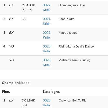
1
EX
0022
CK 4.BHK
Strandengen's Odie
Kritik
R.CERT
2
EX
0024
CK
Faarup Uffe
Kritik
3
EX
0021
Faarup Sigurd
Kritik
4
VG
0023
Rising-Luna Devil's Dance
Kritik
VG
0025
Vielsted's Asmus Ludvig
Kritik
Championklasse
Plac.
Katalognr.
1
EX
0026
CK 1.BHK
Crowncor Bolt To Rio
Kritik
BIM