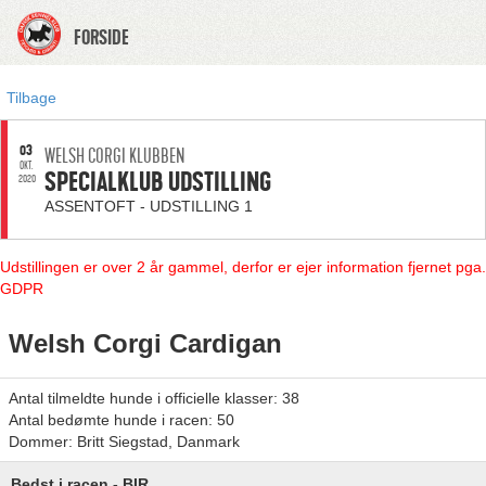
FORSIDE
Tilbage
03
WELSH CORGI KLUBBEN
OKT.
SPECIALKLUB UDSTILLING
2020
ASSENTOFT - UDSTILLING 1
Udstillingen er over 2 år gammel, derfor er ejer information fjernet pga.
GDPR
Welsh Corgi Cardigan
Antal tilmeldte hunde i officielle klasser: 38
Antal bedømte hunde i racen: 50
Dommer: Britt Siegstad, Danmark
Bedst i racen - BIR