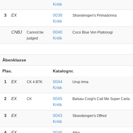
Kritik
3
EX
0038
Strandengen's Primadonna
Kritik
CNBJ
0040
Cannot be
Coco Blue Von Platonogi
Kritik
judged
Åbenklasse
Plac.
Katalognr.
1
EX
0044
CK 4.BTK
Urup Irma
Kritik
2
EX
0045
CK
Balsau Corgi's Call Me Super Carla
Kritik
3
EX
0043
Strandengen's Offred
Kritik
4
EX
0046
Alba