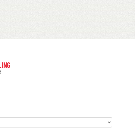
LING
B