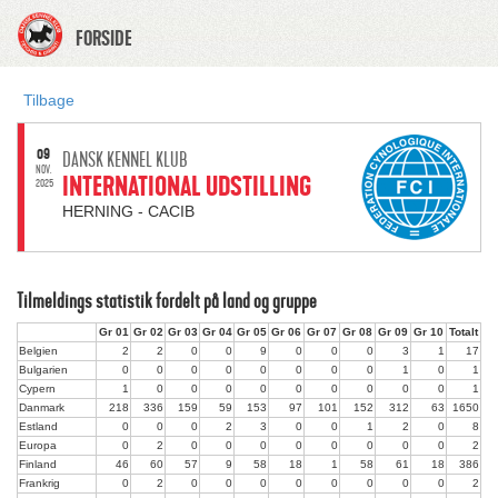
FORSIDE
Tilbage
09
DANSK KENNEL KLUB
NOV.
INTERNATIONAL UDSTILLING
2025
HERNING - CACIB
Tilmeldings statistik fordelt på land og gruppe
Gr 01
Gr 02
Gr 03
Gr 04
Gr 05
Gr 06
Gr 07
Gr 08
Gr 09
Gr 10
Totalt
Belgien
2
2
0
0
9
0
0
0
3
1
17
Bulgarien
0
0
0
0
0
0
0
0
1
0
1
Cypern
1
0
0
0
0
0
0
0
0
0
1
Danmark
218
336
159
59
153
97
101
152
312
63
1650
Estland
0
0
0
2
3
0
0
1
2
0
8
Europa
0
2
0
0
0
0
0
0
0
0
2
Finland
46
60
57
9
58
18
1
58
61
18
386
Frankrig
0
2
0
0
0
0
0
0
0
0
2