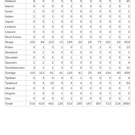
Holland
9
4
2
0
5
0
3
9
5
3
40
Island
0
0
0
0
1
0
0
0
0
0
1
Israel
1
0
0
0
0
0
0
0
0
0
1
Italien
2
0
1
0
0
0
0
0
0
0
3
Japan
0
0
1
0
0
0
0
0
0
0
1
Letland
1
0
0
0
0
0
0
0
0
0
1
Litauen
0
0
0
0
3
0
0
0
0
0
3
Nord Korea
0
0
0
0
0
0
0
0
1
0
1
Norge
110
94
113
13
145
20
26
75
161
62
819
Polen
0
1
5
1
0
1
3
2
0
0
13
Skotland
0
1
0
0
0
0
0
0
0
0
1
Slovakiet
0
0
0
0
1
3
0
0
0
0
4
Spanien
1
1
2
0
0
0
0
0
0
0
4
Storbritannien
3
1
1
0
2
0
3
0
1
0
11
Sverige
110
113
91
41
120
41
25
84
154
60
839
Tjekkiet
0
3
0
0
5
1
0
0
0
0
9
Tyskland
9
4
10
0
3
4
4
6
5
9
54
Ukendt
0
0
0
0
1
0
0
0
6
0
7
Ungarn
1
0
0
1
0
0
1
0
1
0
4
Usa
0
0
0
0
1
0
0
0
0
0
1
Totalt
514
624
442
126
510
185
167
387
713
216
3884