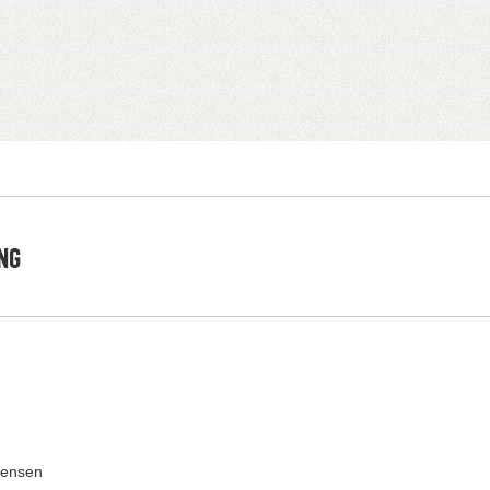
NG
rensen