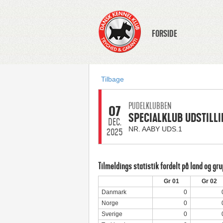
FORSIDE
Tilbage
PUDELKLUBBEN
07
SPECIALKLUB UDSTILLI
DEC.
NR. AABY UDS.1
2025
Tilmeldings statistik fordelt på land og gr
Gr 01
Gr 02
Danmark
0
Norge
0
Sverige
0