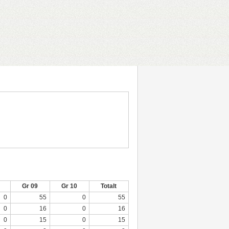
Gr 09
Gr 10
Totalt
0
55
0
55
0
16
0
16
0
15
0
15