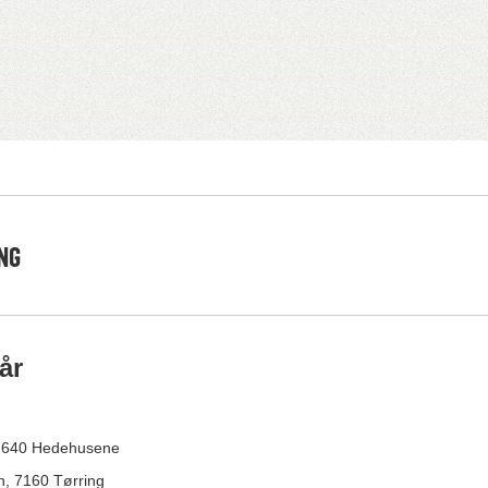
NG
år
, 2640 Hedehusene
, 7160 Tørring