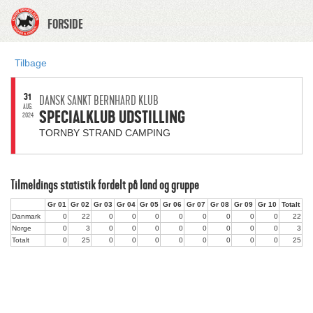
FORSIDE
Tilbage
31
DANSK SANKT BERNHARD KLUB
AUG.
SPECIALKLUB UDSTILLING
2024
TORNBY STRAND CAMPING
Tilmeldings statistik fordelt på land og gruppe
Gr 01
Gr 02
Gr 03
Gr 04
Gr 05
Gr 06
Gr 07
Gr 08
Gr 09
Gr 10
Totalt
Danmark
0
22
0
0
0
0
0
0
0
0
22
Norge
0
3
0
0
0
0
0
0
0
0
3
Totalt
0
25
0
0
0
0
0
0
0
0
25