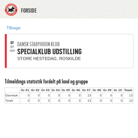
FORSIDE
Tilbage
07
DANSK STABYHOUN KLUB
SEP.
SPECIALKLUB UDSTILLING
2024
STORE HESTEDAG, ROSKILDE
Tilmeldings statistik fordelt på land og gruppe
Gr 01
Gr 02
Gr 03
Gr 04
Gr 05
Gr 06
Gr 07
Gr 08
Gr 09
Gr 10
Totalt
Danmark
0
0
0
0
0
0
13
0
0
0
13
Totalt
0
0
0
0
0
0
13
0
0
0
13