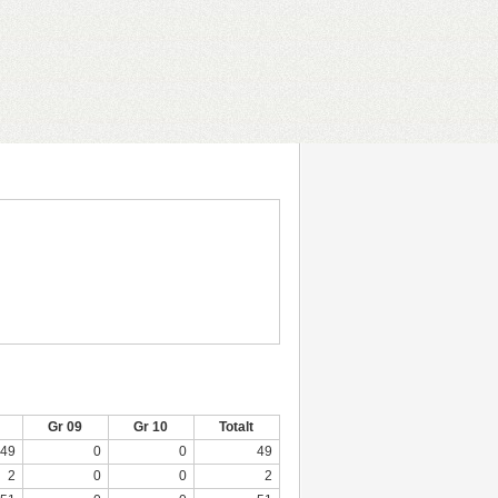
Gr 09
Gr 10
Totalt
49
0
0
49
2
0
0
2