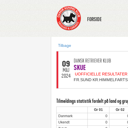
FORSIDE
Tilbage
DANSK RETRIEVER KLUB
09
SKUE
MAJ
UOFFICIELLE RESULTATER
2024
FR.SUND KR.HIMMELFART
Tilmeldings statistik fordelt på land og gr
Gr 01
Gr 02
Danmark
0
Ukendt
0