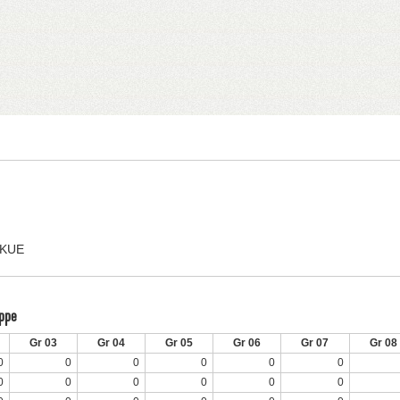
SKUE
uppe
Gr 03
Gr 04
Gr 05
Gr 06
Gr 07
Gr 08
0
0
0
0
0
0
0
0
0
0
0
0