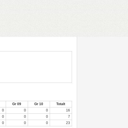
Gr 09
Gr 10
Totalt
0
0
0
16
0
0
0
7
0
0
0
23