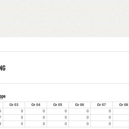
NG
uppe
Gr 03
Gr 04
Gr 05
Gr 06
Gr 07
Gr 08
6
0
0
0
0
0
7
0
0
0
0
0
3
0
0
0
0
0