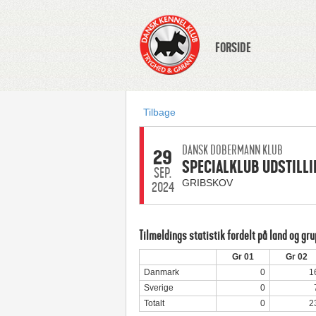
FORSIDE
Tilbage
DANSK DOBERMANN KLUB
29
SPECIALKLUB UDSTILLI
SEP.
GRIBSKOV
2024
Tilmeldings statistik fordelt på land og gr
Gr 01
Gr 02
Danmark
0
1
Sverige
0
Totalt
0
2