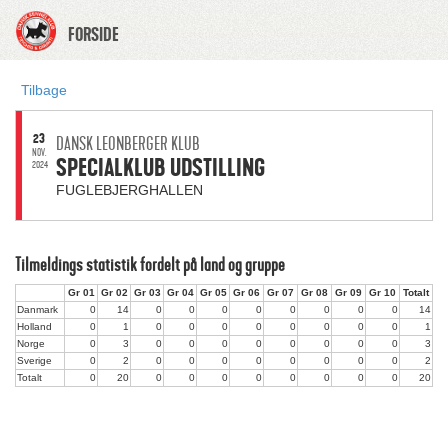
FORSIDE
Tilbage
23
DANSK LEONBERGER KLUB
NOV.
SPECIALKLUB UDSTILLING
2024
FUGLEBJERGHALLEN
Tilmeldings statistik fordelt på land og gruppe
Gr 01
Gr 02
Gr 03
Gr 04
Gr 05
Gr 06
Gr 07
Gr 08
Gr 09
Gr 10
Totalt
Danmark
0
14
0
0
0
0
0
0
0
0
14
Holland
0
1
0
0
0
0
0
0
0
0
1
Norge
0
3
0
0
0
0
0
0
0
0
3
Sverige
0
2
0
0
0
0
0
0
0
0
2
Totalt
0
20
0
0
0
0
0
0
0
0
20