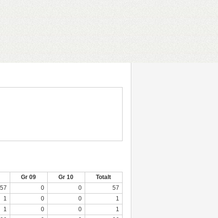
Gr 09
Gr 10
Totalt
57
0
0
57
1
0
0
1
1
0
0
1