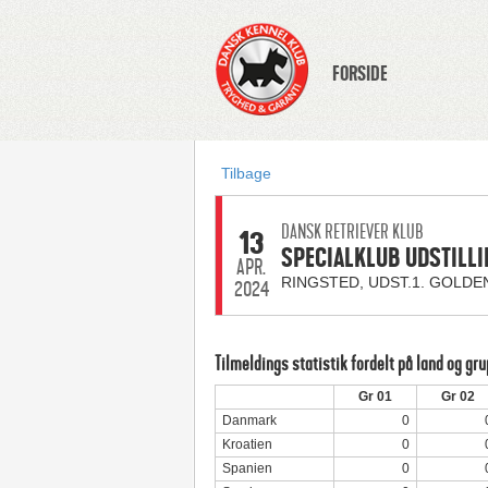
FORSIDE
Tilbage
DANSK RETRIEVER KLUB
13
SPECIALKLUB UDSTILLI
APR.
RINGSTED, UDST.1. GOLDE
2024
Tilmeldings statistik fordelt på land og gr
Gr 01
Gr 02
Danmark
0
Kroatien
0
Spanien
0