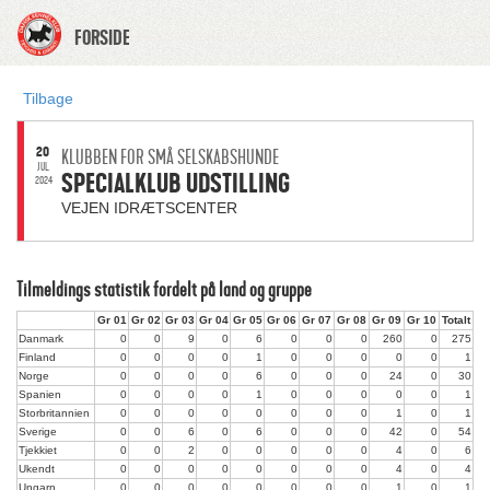
FORSIDE
Tilbage
20
KLUBBEN FOR SMÅ SELSKABSHUNDE
JUL.
SPECIALKLUB UDSTILLING
2024
VEJEN IDRÆTSCENTER
Tilmeldings statistik fordelt på land og gruppe
Gr 01
Gr 02
Gr 03
Gr 04
Gr 05
Gr 06
Gr 07
Gr 08
Gr 09
Gr 10
Totalt
Danmark
0
0
9
0
6
0
0
0
260
0
275
Finland
0
0
0
0
1
0
0
0
0
0
1
Norge
0
0
0
0
6
0
0
0
24
0
30
Spanien
0
0
0
0
1
0
0
0
0
0
1
Storbritannien
0
0
0
0
0
0
0
0
1
0
1
Sverige
0
0
6
0
6
0
0
0
42
0
54
Tjekkiet
0
0
2
0
0
0
0
0
4
0
6
Ukendt
0
0
0
0
0
0
0
0
4
0
4
Ungarn
0
0
0
0
0
0
0
0
1
0
1