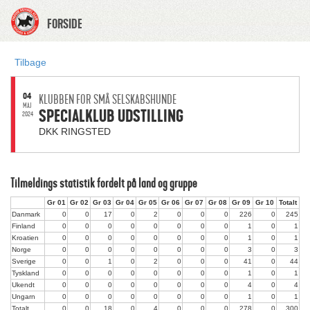
FORSIDE
Tilbage
04
KLUBBEN FOR SMÅ SELSKABSHUNDE
MAJ
SPECIALKLUB UDSTILLING
2024
DKK RINGSTED
Tilmeldings statistik fordelt på land og gruppe
Gr 01
Gr 02
Gr 03
Gr 04
Gr 05
Gr 06
Gr 07
Gr 08
Gr 09
Gr 10
Totalt
Danmark
0
0
17
0
2
0
0
0
226
0
245
Finland
0
0
0
0
0
0
0
0
1
0
1
Kroatien
0
0
0
0
0
0
0
0
1
0
1
Norge
0
0
0
0
0
0
0
0
3
0
3
Sverige
0
0
1
0
2
0
0
0
41
0
44
Tyskland
0
0
0
0
0
0
0
0
1
0
1
Ukendt
0
0
0
0
0
0
0
0
4
0
4
Ungarn
0
0
0
0
0
0
0
0
1
0
1
Totalt
0
0
18
0
4
0
0
0
278
0
300