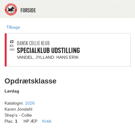
FORSIDE
Tilbage
23
DANSK COLLIE KLUB
NOV.
SPECIALKLUB UDSTILLING
2024
VANDEL, JYLLAND: HANS ERIK
Opdrætsklasse
Lørdag
Katalognr.
1026
Karen Jondahl
Shep's - Collie
Plac.
1
HP ÆP
Kritik