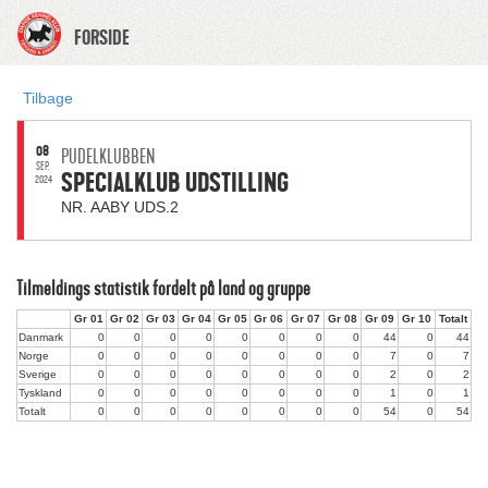
FORSIDE
Tilbage
08
PUDELKLUBBEN
SEP.
SPECIALKLUB UDSTILLING
2024
NR. AABY UDS.2
Tilmeldings statistik fordelt på land og gruppe
Gr 01
Gr 02
Gr 03
Gr 04
Gr 05
Gr 06
Gr 07
Gr 08
Gr 09
Gr 10
Totalt
Danmark
0
0
0
0
0
0
0
0
44
0
44
Norge
0
0
0
0
0
0
0
0
7
0
7
Sverige
0
0
0
0
0
0
0
0
2
0
2
Tyskland
0
0
0
0
0
0
0
0
1
0
1
Totalt
0
0
0
0
0
0
0
0
54
0
54