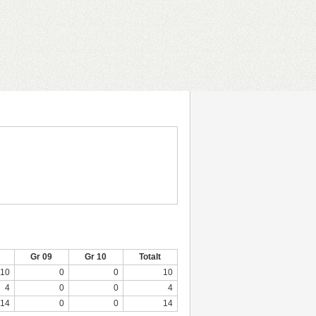
Gr 09
Gr 10
Totalt
10
0
0
10
4
0
0
4
14
0
0
14