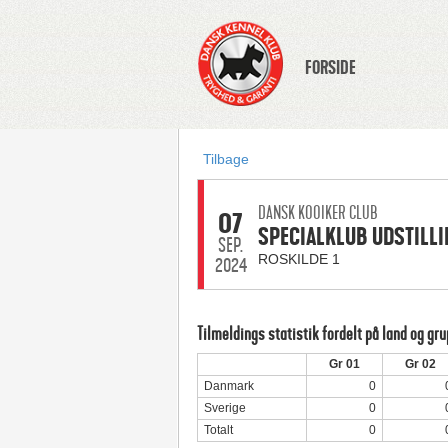
FORSIDE
Tilbage
DANSK KOOIKER CLUB
07
SPECIALKLUB UDSTILLI
SEP.
ROSKILDE 1
2024
Tilmeldings statistik fordelt på land og gr
Gr 01
Gr 02
Danmark
0
Sverige
0
Totalt
0