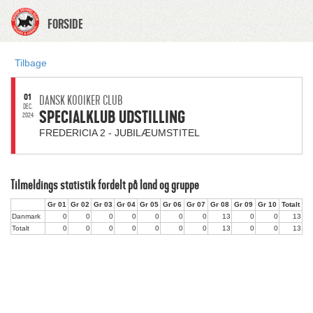
FORSIDE
Tilbage
01
DANSK KOOIKER CLUB
DEC.
SPECIALKLUB UDSTILLING
2024
FREDERICIA 2 - JUBILÆUMSTITEL
Tilmeldings statistik fordelt på land og gruppe
Gr 01
Gr 02
Gr 03
Gr 04
Gr 05
Gr 06
Gr 07
Gr 08
Gr 09
Gr 10
Totalt
Danmark
0
0
0
0
0
0
0
13
0
0
13
Totalt
0
0
0
0
0
0
0
13
0
0
13