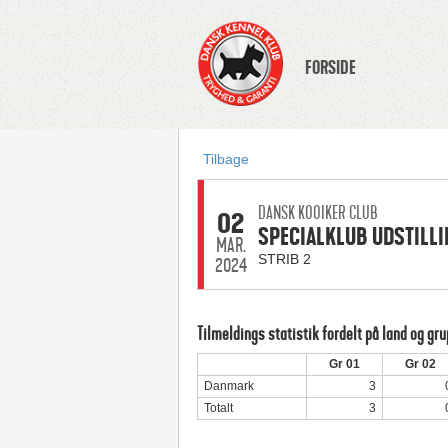
FORSIDE
Tilbage
DANSK KOOIKER CLUB
02
SPECIALKLUB UDSTILLI
MAR.
STRIB 2
2024
Tilmeldings statistik fordelt på land og gr
Gr 01
Gr 02
Danmark
3
Totalt
3