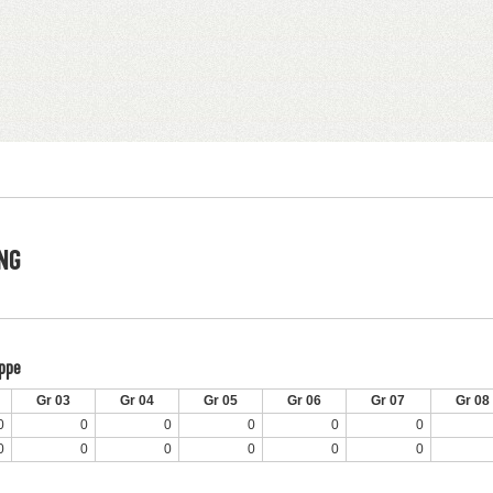
NG
uppe
Gr 03
Gr 04
Gr 05
Gr 06
Gr 07
Gr 08
0
0
0
0
0
0
0
0
0
0
0
0