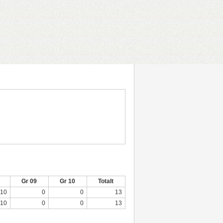
Gr 09
Gr 10
Totalt
10
0
0
13
10
0
0
13