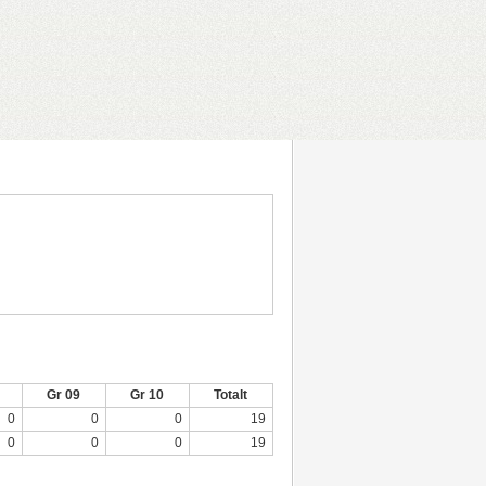
Gr 09
Gr 10
Totalt
0
0
0
19
0
0
0
19