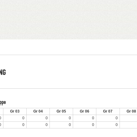
NG
uppe
Gr 03
Gr 04
Gr 05
Gr 06
Gr 07
Gr 08
0
0
0
0
0
0
0
0
0
0
0
0