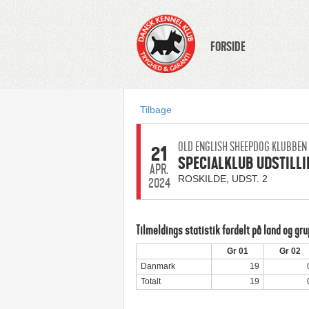
FORSIDE
Tilbage
OLD ENGLISH SHEEPDOG KLUBBEN
21
SPECIALKLUB UDSTILLI
APR.
ROSKILDE, UDST. 2
2024
Tilmeldings statistik fordelt på land og gr
Gr 01
Gr 02
Danmark
19
Totalt
19