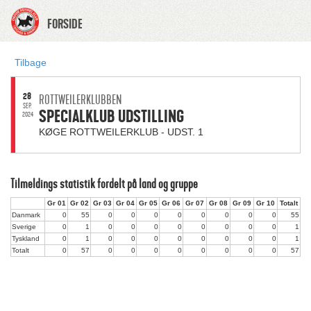
FORSIDE
Tilbage
28
ROTTWEILERKLUBBEN
SEP.
SPECIALKLUB UDSTILLING
2024
KØGE ROTTWEILERKLUB - UDST. 1
Tilmeldings statistik fordelt på land og gruppe
Gr 01
Gr 02
Gr 03
Gr 04
Gr 05
Gr 06
Gr 07
Gr 08
Gr 09
Gr 10
Totalt
Danmark
0
55
0
0
0
0
0
0
0
0
55
Sverige
0
1
0
0
0
0
0
0
0
0
1
Tyskland
0
1
0
0
0
0
0
0
0
0
1
Totalt
0
57
0
0
0
0
0
0
0
0
57