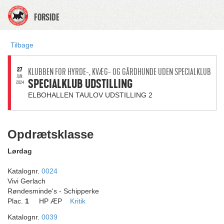
FORSIDE
Tilbage
27
KLUBBEN FOR HYRDE-, KVÆG- OG GÅRDHUNDE UDEN SPECIALKLUB
JAN.
SPECIALKLUB UDSTILLING
2024
ELBOHALLEN TAULOV UDSTILLING 2
Opdrætsklasse
Lørdag
Katalognr.
0024
Vivi Gerlach
Røndesminde's - Schipperke
Plac.
1
HP ÆP
Kritik
Katalognr.
0039