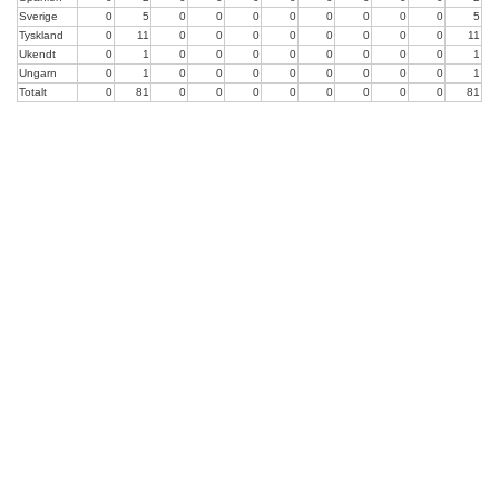
Sverige
0
5
0
0
0
0
0
0
0
0
5
Tyskland
0
11
0
0
0
0
0
0
0
0
11
Ukendt
0
1
0
0
0
0
0
0
0
0
1
Ungarn
0
1
0
0
0
0
0
0
0
0
1
Totalt
0
81
0
0
0
0
0
0
0
0
81