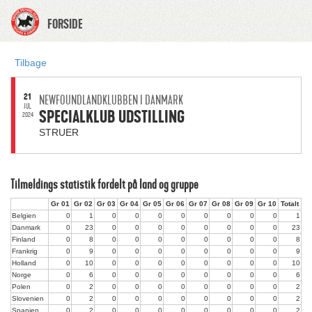
FORSIDE
Tilbage
21
NEWFOUNDLANDKLUBBEN I DANMARK
JUL.
SPECIALKLUB UDSTILLING
2024
STRUER
Tilmeldings statistik fordelt på land og gruppe
Gr 01
Gr 02
Gr 03
Gr 04
Gr 05
Gr 06
Gr 07
Gr 08
Gr 09
Gr 10
Totalt
Belgien
0
1
0
0
0
0
0
0
0
0
1
Danmark
0
23
0
0
0
0
0
0
0
0
23
Finland
0
8
0
0
0
0
0
0
0
0
8
Frankrig
0
9
0
0
0
0
0
0
0
0
9
Holland
0
10
0
0
0
0
0
0
0
0
10
Norge
0
6
0
0
0
0
0
0
0
0
6
Polen
0
2
0
0
0
0
0
0
0
0
2
Slovenien
0
2
0
0
0
0
0
0
0
0
2
Spanien
0
2
0
0
0
0
0
0
0
0
2