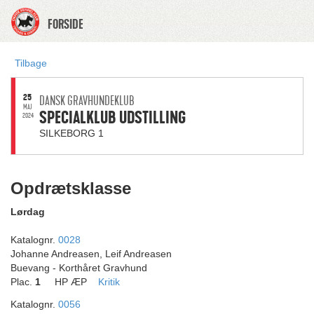
FORSIDE
Tilbage
25
DANSK GRAVHUNDEKLUB
MAJ
SPECIALKLUB UDSTILLING
2024
SILKEBORG 1
Opdrætsklasse
Lørdag
Katalognr.
0028
Johanne Andreasen, Leif Andreasen
Buevang - Korthåret Gravhund
Plac.
1
HP ÆP
Kritik
Katalognr.
0056