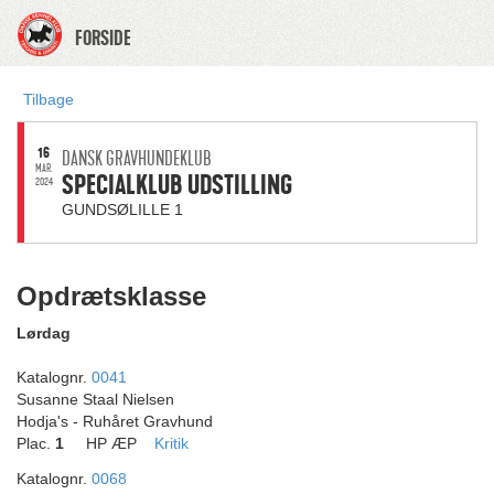
FORSIDE
Tilbage
16
DANSK GRAVHUNDEKLUB
MAR.
SPECIALKLUB UDSTILLING
2024
GUNDSØLILLE 1
Opdrætsklasse
Lørdag
Katalognr.
0041
Susanne Staal Nielsen
Hodja's - Ruhåret Gravhund
Plac.
1
HP ÆP
Kritik
Katalognr.
0068