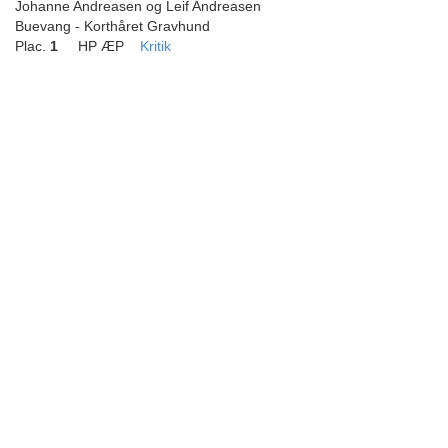
Johanne Andreasen og Leif Andreasen
Buevang - Korthåret Gravhund
Plac.
1
HP ÆP
Kritik