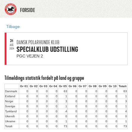
FORSIDE
Tilbage
31
DANSK POLARHUNDE KLUB
AUG.
SPECIALKLUB UDSTILLING
2024
PGC VEJEN 2
Tilmeldings statistik fordelt på land og gruppe
Gr 01
Gr 02
Gr 03
Gr 04
Gr 05
Gr 06
Gr 07
Gr 08
Gr 09
Gr 10
Totalt
Danmark
0
0
0
0
63
0
0
0
0
0
63
Estland
0
0
0
0
1
0
0
0
0
0
1
Norge
0
0
0
0
3
0
0
0
0
0
3
Sverige
0
0
0
0
1
0
0
0
0
0
1
Tyskland
0
0
0
0
4
0
0
0
0
0
4
Ukendt
0
0
0
0
0
0
0
0
0
0
0
Ukraine
0
0
0
0
1
0
0
0
0
0
1
Totalt
0
0
0
0
73
0
0
0
0
0
73