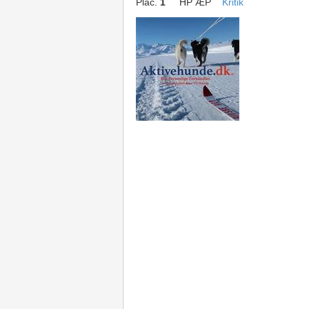
Plac.
1
HP ÆP
Kritik