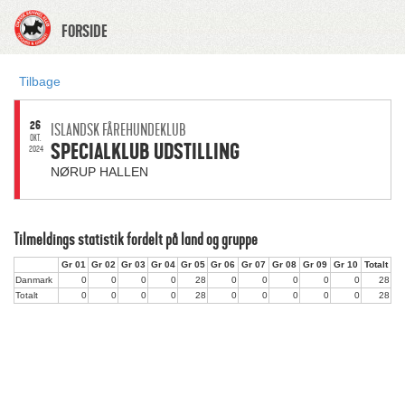
FORSIDE
Tilbage
26
ISLANDSK FÅREHUNDEKLUB
OKT.
SPECIALKLUB UDSTILLING
2024
NØRUP HALLEN
Tilmeldings statistik fordelt på land og gruppe
Gr 01
Gr 02
Gr 03
Gr 04
Gr 05
Gr 06
Gr 07
Gr 08
Gr 09
Gr 10
Totalt
Danmark
0
0
0
0
28
0
0
0
0
0
28
Totalt
0
0
0
0
28
0
0
0
0
0
28