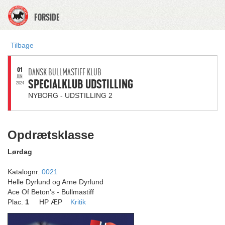
FORSIDE
Tilbage
01
DANSK BULLMASTIFF KLUB
JUN.
SPECIALKLUB UDSTILLING
2024
NYBORG - UDSTILLING 2
Opdrætsklasse
Lørdag
Katalognr.
0021
Helle Dyrlund og Arne Dyrlund
Ace Of Beton's - Bullmastiff
Plac.
1
HP ÆP
Kritik